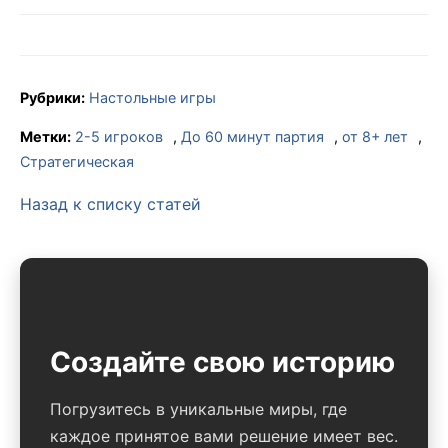
Рубрики:
Настольные игры
Метки:
2-5 игроков
,
До 60 минут партия
,
от 8+ лет
,
Стратегическая
Назад к списку статей
Создайте свою историю
Погрузитесь в уникальные миры, где
каждое принятое вами решение имеет вес.