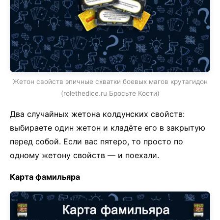
Жетон свойств эпичные схватки боевых магов крутагидон
(rolethedice.ru Бросьте Кости)
Два случайных жетона колдунских свойств:
выбираете один жетон и кладёте его в закрытую
перед собой. Если вас пятеро, то просто по
одному жетону свойств — и поехали.
Карта фамильяра