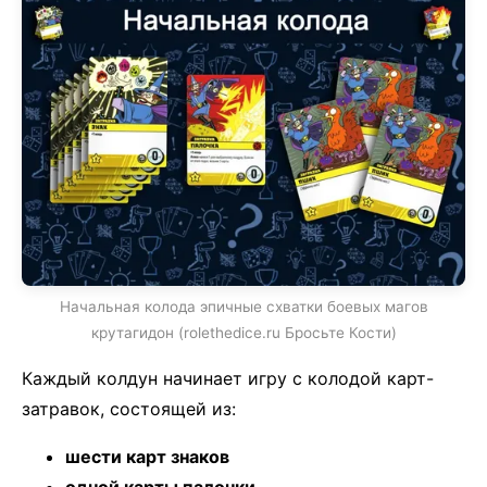
Начальная колода эпичные схватки боевых магов
крутагидон (rolethedice.ru Бросьте Кости)
Каждый колдун начинает игру с колодой карт-
затравок, состоящей из:
шести карт знаков