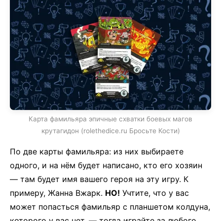
Карта фамильяра эпичные схватки боевых магов
крутагидон (rolethedice.ru Бросьте Кости)
По две карты фамильяра: из них выбираете
одного, и на нём будет написано, кто его хозяин
— там будет имя вашего героя на эту игру. К
примеру, Жанна Вжарк.
НО!
Учтите, что у вас
может попасться фамильяр с планшетом колдуна,
которого у вас нет, — тогда играйте за любого